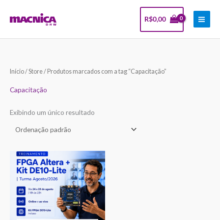
Ir
Facebook
Instagram
LinkedIn
Youtube
PESQUISAR
para
R$
0,00
o
conteúdo
Início
/
Store
/ Produtos marcados com a tag “Capacitação”
Capacitação
Exibindo um único resultado