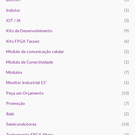
Indutor
(1)
IOT / IA
(3)
Kits de Desenvolvimento
(9)
Kits FPGA Terasic
(6)
Módulo de comunicação celular
(2)
Módulo de Conectividade
(1)
Módulos
(7)
Monitor Industrial 15”
(1)
Peça um Orçamento
(10)
Promoção
(7)
Relé
(2)
Semicondutores
(14)
Treinamento FPGA Altera
(2)