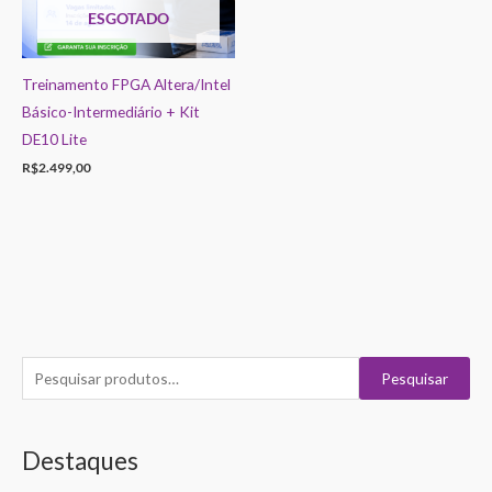
ESGOTADO
Treinamento FPGA Altera/Intel
Básico-Intermediário + Kit
DE10 Lite
R$
2.499,00
P
P
P
Pesquisar
e
r
r
s
e
e
Destaques
q
ç
ç
u