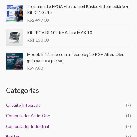
o
o
Treinamento FPGA Altera/Intel Básico-Intermediário +
i
m
m
Kit DE10 Lite
s
í
á
R$
2.499,00
a
n
x
r
Kit FPGA DE10-Lite Altera MAX 10
i
i
R$
1.150,00
p
m
m
o
o
o
E-book Iniciando com a Tecnologia FPGA Altera: Seu
r
guia passo a passo
:
R$
97,00
Categorias
Circuito Integrado
(7)
Computador All-in-One
(1)
Computador Industrial
(2)
ibutton
(5)