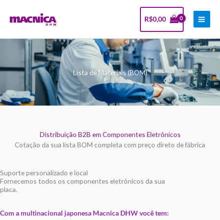
Ir
Facebook
Instagram
LinkedIn
Youtube
PESQUISAR
para
R$
0,00
o
conteúdo
Lista de Materiais (BOM)
Distribuição B2B em Componentes Eletrônicos
Cotação da sua lista BOM completa com preço direto de fábrica
Suporte personalizado e local
Fornecemos todos os componentes eletrônicos da sua
placa.
Com a multinacional japonesa Macnica DHW você tem: