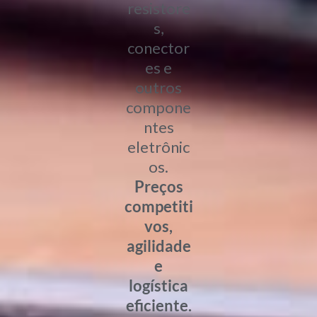
resistore
s,
conector
es e
outros
compone
ntes
eletrônic
os.
Preços
competiti
vos,
agilidade
e
logística
eficiente.