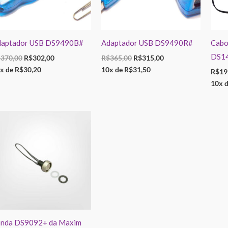
daptador USB DS9490B#
Adaptador USB DS9490R#
Cabo
DS1
$
370,00
R$
302,00
R$
365,00
R$
315,00
x de
R$
30,20
10x de
R$
31,50
R$
19
10x 
O
O
preço
preço
original
atual
era:
é:
R$52,50.
R$34,98.
nda DS9092+ da Maxim