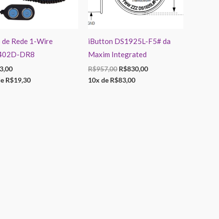
 de Rede 1-Wire
iButton DS1925L-F5# da
402D-DR8
Maxim Integrated
3,00
R$
957,00
R$
830,00
de
R$
19,30
10x de
R$
83,00