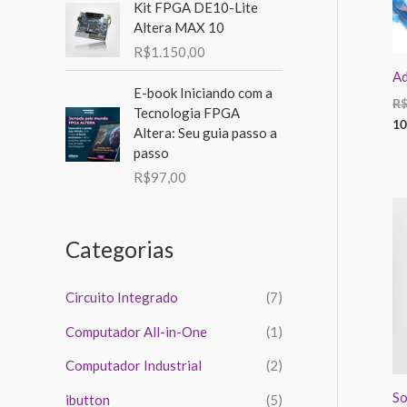
m
m
Kit FPGA DE10-Lite
o
Altera MAX 10
o
o
r
R$
1.150,00
A
:
E-book Iniciando com a
R
Tecnologia FPGA
10
Altera: Seu guia passo a
passo
R$
97,00
Categorias
Circuito Integrado
(7)
Computador All-in-One
(1)
Computador Industrial
(2)
So
ibutton
(5)